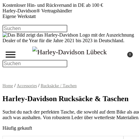
Zum
Kostenloser Hin- und Rückversand in DE ab 100 €
Inhalt
Harley-Davidson® Vertragshändler
springen
Eigene Werkstatt
Press
Escape
to
close
the
search
0
panel.
Press
Escape
to
close
the
/
/
Home
Accessories
Rucksäcke / Taschen
search
panel.
Harley-Davidson Rucksäcke & Taschen
Suchst du nach der perfekten Tasche, die sowohl auf dem Bike als a
auch was aushalten. Von robustem Leder über wetterfeste Materialien
Häufig gekauft