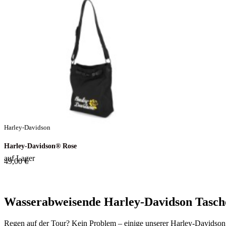
Harley-Davidson
Harley-Davidson® Rose
auf Lager
49,00 €
Wasserabweisende Harley-Davidson Tasch
Regen auf der Tour? Kein Problem – einige unserer Harley-Davidson 