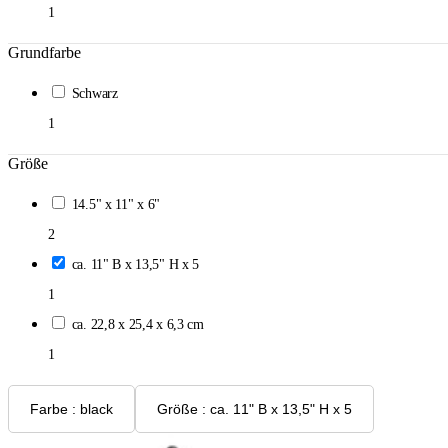
1
Grundfarbe
Schwarz
1
Größe
14.5" x 11" x 6"
2
ca. 11" B x 13,5" H x 5
1
ca. 22,8 x 25,4 x 6,3 cm
1
Farbe : black
Größe : ca. 11" B x 13,5" H x 5