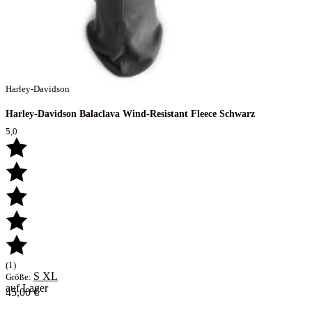
Harley-Davidson
Harley-Davidson Balaclava Wind-Resistant Fleece Schwarz
5,0
(1)
S
XL
Größe:
auf Lager
45,00 €