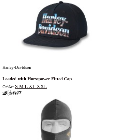
Harley-Davidson
Loaded with Horsepower Fitted Cap
S
M
L
XL
XXL
Größe:
auf Lager
48,00 €