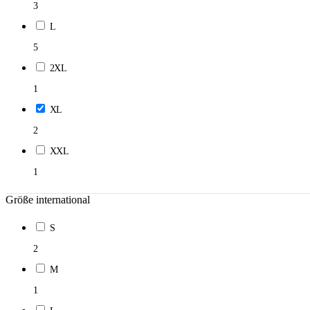
3
L
5
2XL
1
XL
2
XXL
1
Größe international
S
2
M
1