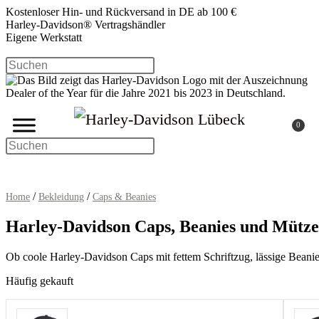
Zum
Kostenloser Hin- und Rückversand in DE ab 100 €
Inhalt
Harley-Davidson® Vertragshändler
springen
Eigene Werkstatt
Press
Escape
to
close
the
search
0
panel.
Press
Escape
to
close
the
/
/
Home
Bekleidung
Caps & Beanies
search
panel.
Harley-Davidson Caps, Beanies und Mütz
Ob coole Harley-Davidson Caps mit fettem Schriftzug, lässige Beanies
Häufig gekauft