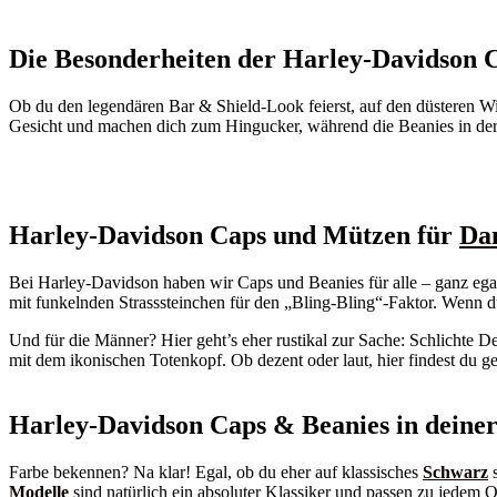
Die Besonderheiten der Harley-Davidson 
Ob du den legendären Bar & Shield-Look feierst, auf den düsteren Wil
Gesicht und machen dich zum Hingucker, während die Beanies in der 
Harley-Davidson Caps und Mützen für
Da
Bei Harley-Davidson haben wir Caps und Beanies für alle – ganz egal,
mit funkelnden Strasssteinchen für den „Bling-Bling“-Faktor. Wenn d
Und für die Männer? Hier geht’s eher rustikal zur Sache: Schlichte D
mit dem ikonischen Totenkopf. Ob dezent oder laut, hier findest du g
Harley-Davidson Caps & Beanies in deiner
Farbe bekennen? Na klar! Egal, ob du eher auf klassisches
Schwarz
s
Modelle
sind natürlich ein absoluter Klassiker und passen zu jedem Ou